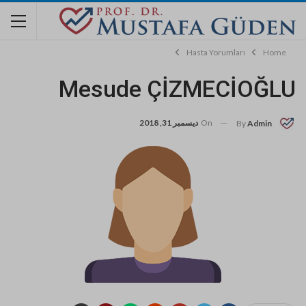
Hasta Yorumları
Home
Mesude ÇİZMECİOĞLU
On
ديسمبر 31, 2018
By
Admin